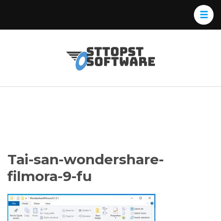
Skip
to
content
(Press
Osttopst
Website phần
Enter)
Software
mềm
Tai-san-wondershare-
filmora-9-fu