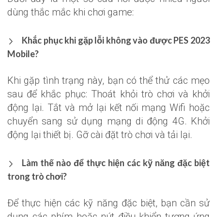
dùng thắc mắc khi chơi game:
Khắc phục khi gặp lỗi không vào được PES 2023
Mobile?
Khi gặp tình trạng này, bạn có thể thử các mẹo
sau để khắc phục: Thoát khỏi trò chơi và khởi
động lại. Tắt và mở lại kết nối mạng Wifi hoặc
chuyển sang sử dụng mạng di động 4G. Khởi
động lại thiết bị. Gỡ cài đặt trò chơi và tải lại.
Làm thế nào để thực hiện các kỹ năng đặc biệt
trong trò chơi?
Để thực hiện các kỹ năng đặc biệt, bạn cần sử
dụng các phím hoặc nút điều khiển tương ứng