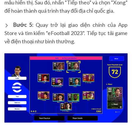
mẫu hiển thị. Sau đó, nhấn “Tiếp theo” và chọn “Xong”
để hoàn thành quá trình thay đổi địa chỉ quốc gia.
Bước 5:
Quay trở lại giao diện chính của App
Store và tìm kiếm “eFootball 2023”. Tiếp tục tải game
về điện thoại như bình thường.