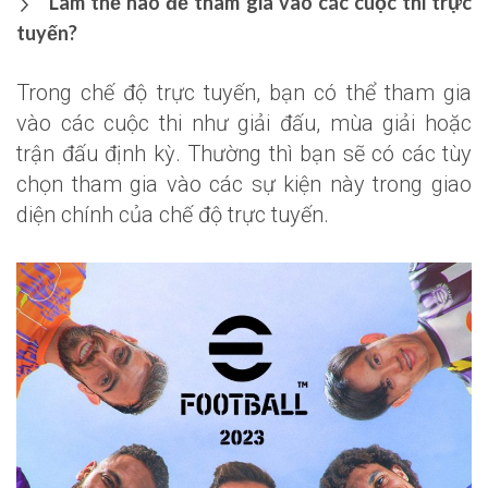
Làm thế nào để tham gia vào các cuộc thi trực
tuyến?
Trong chế độ trực tuyến, bạn có thể tham gia
vào các cuộc thi như giải đấu, mùa giải hoặc
trận đấu định kỳ. Thường thì bạn sẽ có các tùy
chọn tham gia vào các sự kiện này trong giao
diện chính của chế độ trực tuyến.