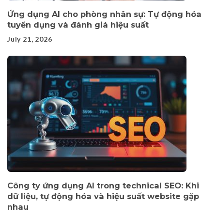
Ứng dụng AI cho phòng nhân sự: Tự động hóa
tuyển dụng và đánh giá hiệu suất
July 21, 2026
Công ty ứng dụng AI trong technical SEO: Khi
dữ liệu, tự động hóa và hiệu suất website gặp
nhau