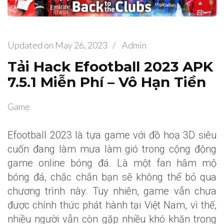
Updated on
May 26, 2023
/
Admin
Tải Hack Efootball 2023 APK
7.5.1 Miễn Phí – Vô Hạn Tiền
Game
Efootball 2023 là tựa game với đồ hoạ 3D siêu
cuốn đang làm mưa làm gió trong cộng động
game online bóng đá. Là một fan hâm mộ
bóng đá, chắc chắn bạn sẽ không thể bỏ qua
chương trình này. Tuy nhiên, game vẫn chưa
được chính thức phát hành tại Việt Nam, vì thế,
nhiều người vẫn còn gặp nhiều khó khăn trong