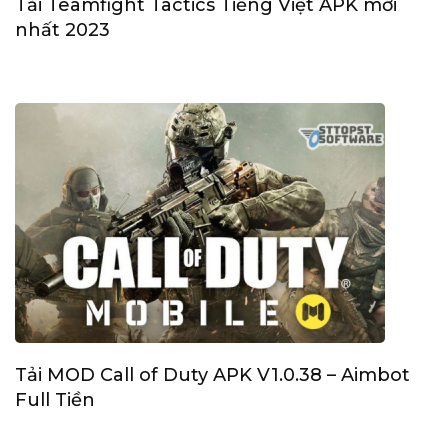
Tải Teamfight Tactics Tiếng Việt APK mới
nhất 2023
Tải MOD Call of Duty APK V1.0.38 – Aimbot
Full Tiền