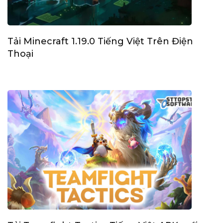
Tải Minecraft 1.19.0 Tiếng Việt Trên Điện
Thoại