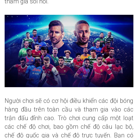
tham gia sôi nổi.
Người chơi sẽ có cơ hội điều khiển các đội bóng
hàng đầu trên toàn cầu và tham gia vào các
trận đấu đỉnh cao. Trò chơi cung cấp một loạt
các chế độ chơi, bao gồm chế độ câu lạc bộ,
chế độ quốc gia và chế độ trực tuyến. Bạn có