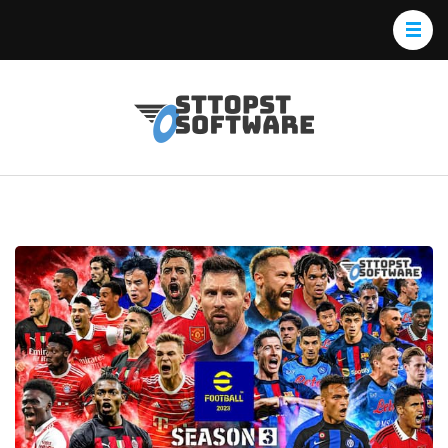
Skip
to
content
(Press
Osttopst
Website phần
Enter)
Software
mềm