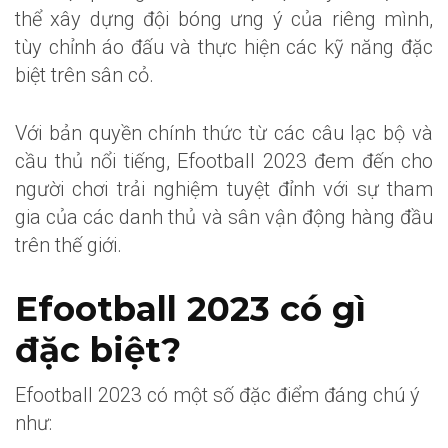
thể xây dựng đội bóng ưng ý của riêng mình,
tùy chỉnh áo đấu và thực hiện các kỹ năng đặc
biệt trên sân cỏ.
Với bản quyền chính thức từ các câu lạc bộ và
cầu thủ nổi tiếng, Efootball 2023 đem đến cho
người chơi trải nghiệm tuyệt đỉnh với sự tham
gia của các danh thủ và sân vận động hàng đầu
trên thế giới.
Efootball 2023 có gì
đặc biệt?
Efootball 2023 có một số đặc điểm đáng chú ý
như: