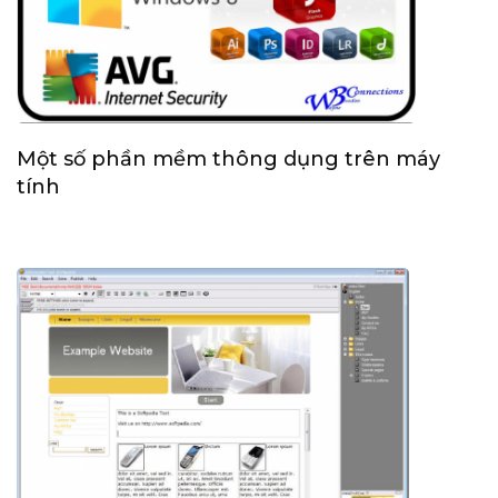
Một số phần mềm thông dụng trên máy
tính