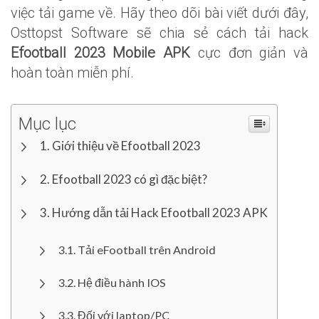
việc tải game về. Hãy theo dõi bài viết dưới đây,
Osttopst Software sẽ chia sẻ cách tải hack
Efootball 2023 Mobile APK
cực đơn giản và
hoàn toàn miễn phí.
Mục lục
Giới thiệu về Efootball 2023
Efootball 2023 có gì đặc biệt?
Hướng dẫn tải Hack Efootball 2023 APK
Tải eFootball trên Android
Hệ điều hành IOS
Đối với laptop/PC