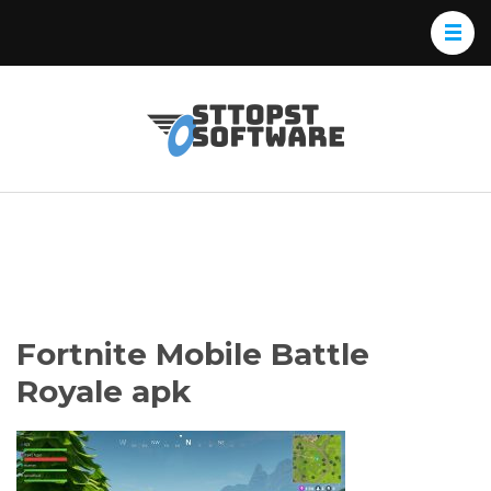
Skip
to
content
(Press
Osttopst
Website phần
Enter)
Software
mềm
Fortnite Mobile Battle
Royale apk