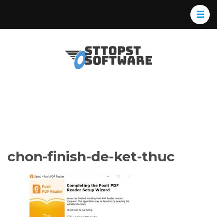
Skip
to
content
(Press
Osttopst
Website phần
Enter)
Software
mềm
chon-finish-de-ket-thuc