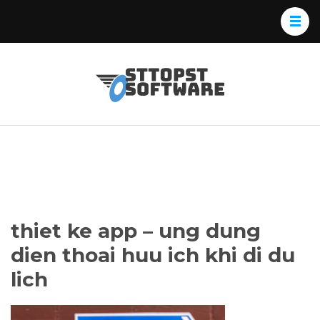
Skip
to
content
(Press
Osttopst
Website phần
Enter)
Software
mềm
thiet ke app – ung dung
dien thoai huu ich khi di du
lich