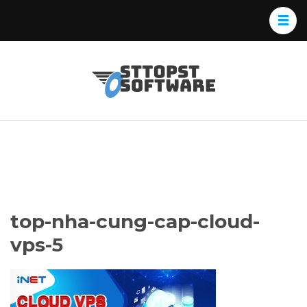
Skip
to
content
(Press
Osttopst
Website phần
Enter)
Software
mềm
top-nha-cung-cap-cloud-
vps-5