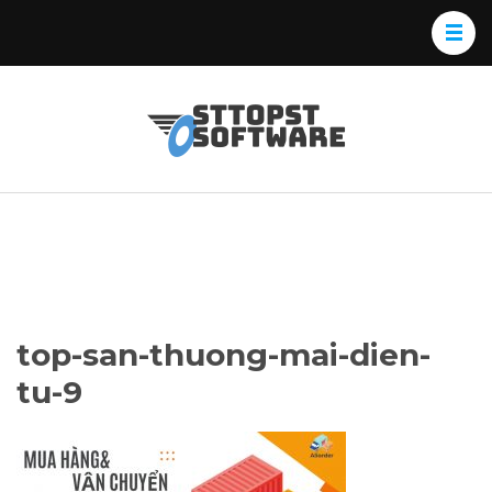
Skip
to
content
(Press
Osttopst
Website phần
Enter)
Software
mềm
top-san-thuong-mai-dien-
tu-9