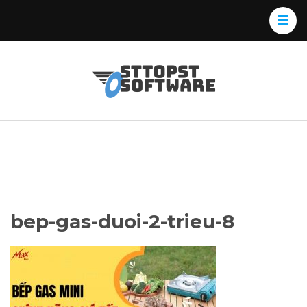
Skip
to
content
(Press
Osttopst
Website phần
Enter)
Software
mềm
bep-gas-duoi-2-trieu-8