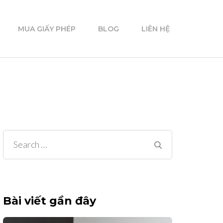
MUA GIẤY PHÉP
BLOG
LIÊN HỆ
Search
for:
Bài viết gần đây