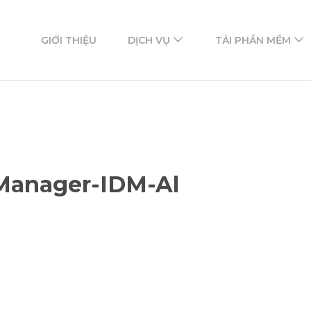
ftware
mềm
GIỚI THIỆU
DỊCH VỤ
TẢI PHẦN MỀM
Manager-IDM-Al