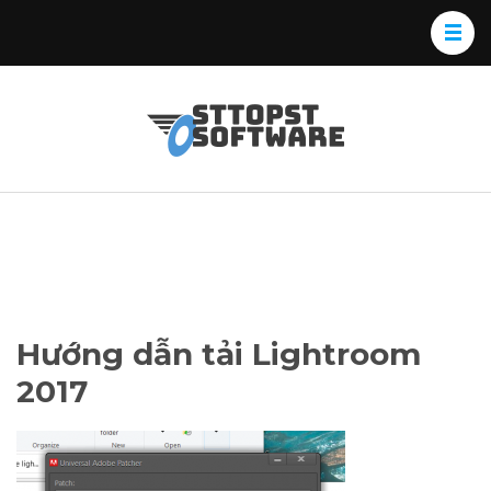
Skip
to
content
(Press
Osttopst
Website phần
Enter)
Software
mềm
Hướng dẫn tải Lightroom
2017