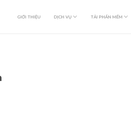
ftware
mềm
GIỚI THIỆU
DỊCH VỤ
TẢI PHẦN MỀM
m