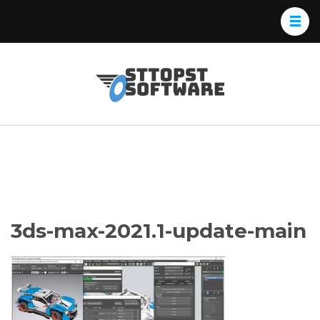
Skip
to
content
(Press
Osttopst
Website phần
Enter)
Software
mềm
3ds-max-2021.1-update-main