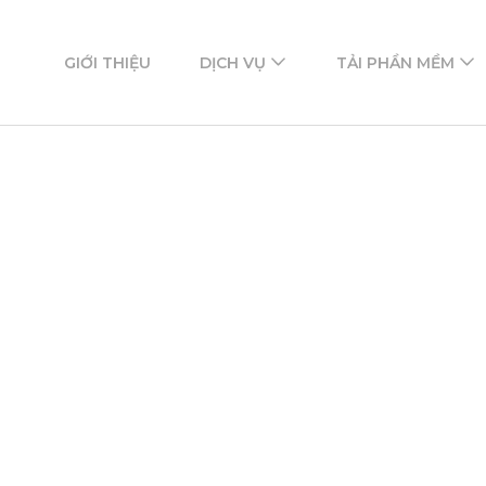
ftware
mềm
GIỚI THIỆU
DỊCH VỤ
TẢI PHẦN MỀM