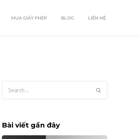
MUA GIẤY PHÉP
BLOG
LIÊN HỆ
Search
for:
Bài viết gần đây