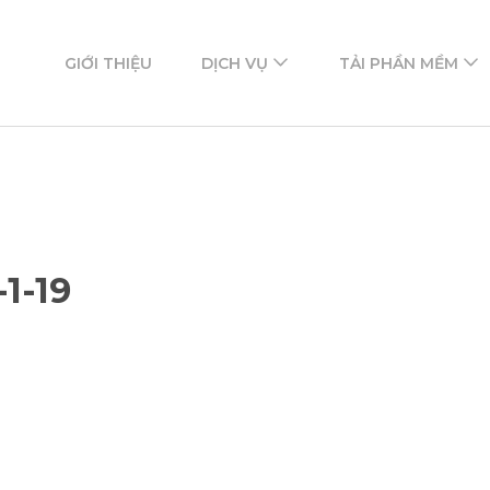
ftware
mềm
GIỚI THIỆU
DỊCH VỤ
TẢI PHẦN MỀM
1-19