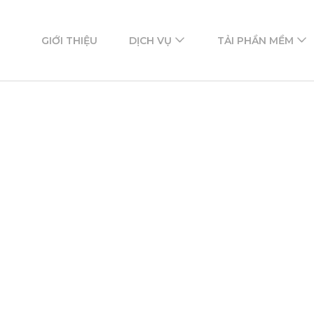
ftware
mềm
GIỚI THIỆU
DỊCH VỤ
TẢI PHẦN MỀM