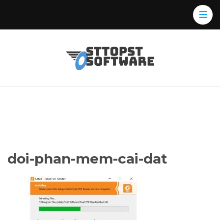
Skip
to
content
(Press
Osttopst
Website phần
Enter)
Software
mềm
doi-phan-mem-cai-dat