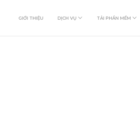
ftware
mềm
GIỚI THIỆU
DỊCH VỤ
TẢI PHẦN MỀM