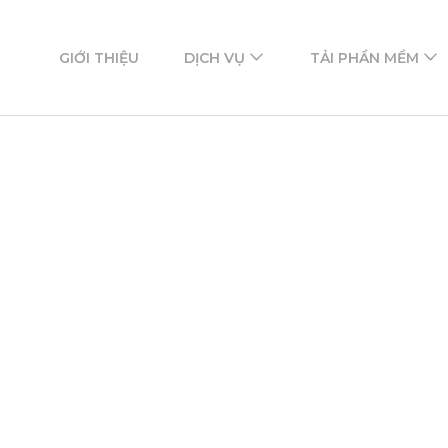
ftware
mềm
GIỚI THIỆU
DỊCH VỤ
TẢI PHẦN MỀM